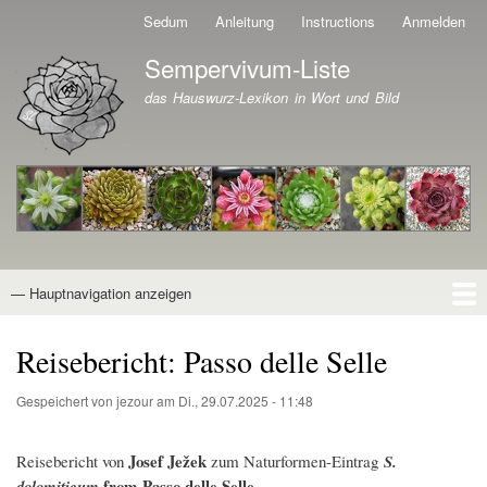
Direkt
Sedum
Anleitung
Instructions
Anmelden
Benutzermenü
zum
Sempervivum-Liste
Inhalt
Branding der Website
das Hauswurz-Lexikon in Wort und Bild
— Hauptnavigation anzeigen
Hauptnavigation
Startseite
Naturformen
Kultivare
Awards
News
Reiseberichte
Wissen von A - Z
Suche
Reisebericht: Passo delle Selle
Gespeichert von
jezour
am
Di., 29.07.2025 - 11:48
Josef Ježek
Reisebericht von
zum Naturformen-Eintrag
S.
from Passo delle Selle
dolomiticum