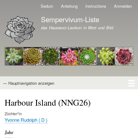
Direkt
Sedum
Anleitung
Instructions
Anmelden
Benutzermenü
zum
Sempervivum-Liste
Inhalt
Branding der Website
das Hauswurz-Lexikon in Wort und Bild
— Hauptnavigation anzeigen
Hauptnavigation
Startseite
Naturformen
Kultivare
Awards
News
Reiseberichte
Wissen von A - Z
Suche
Harbour Island (NNG26)
Züchter*in
Yvonne Rudolph ( D )
Jahr