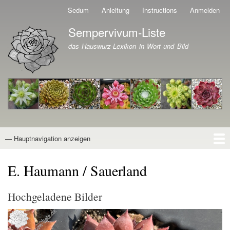
Direkt
Sedum
Anleitung
Instructions
Anmelden
Benutzermenü
zum
Sempervivum-Liste
Inhalt
Branding der Website
das Hauswurz-Lexikon in Wort und Bild
— Hauptnavigation anzeigen
Hauptnavigation
Startseite
Naturformen
Kultivare
Awards
News
Reiseberichte
Wissen von A - Z
Suche
E. Haumann / Sauerland
Hochgeladene Bilder