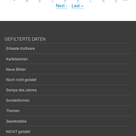
Seitennummerierung
Seite
Nächste
Next ›
Letzte
Last »
Seite
Seite
GEFILTERTE DATEN
Erfasste Kultivare
Karteileichen
Neue Bilder
Noch nicht gelistet
Semps des Jahres
Sonderformen
Themen
Zweifelsfälle
NICHT gelistet