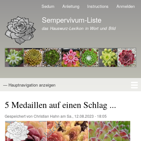
Direkt
Sedum
Anleitung
Instructions
Anmelden
Benutzermenü
zum
Sempervivum-Liste
Inhalt
Branding der Website
das Hauswurz-Lexikon in Wort und Bild
— Hauptnavigation anzeigen
Hauptnavigation
Startseite
Naturformen
Kultivare
Awards
News
Reiseberichte
Wissen von A - Z
Suche
5 Medaillen auf einen Schlag ...
Gespeichert von
Christian Hahn
am
Sa., 12.08.2023 - 18:05