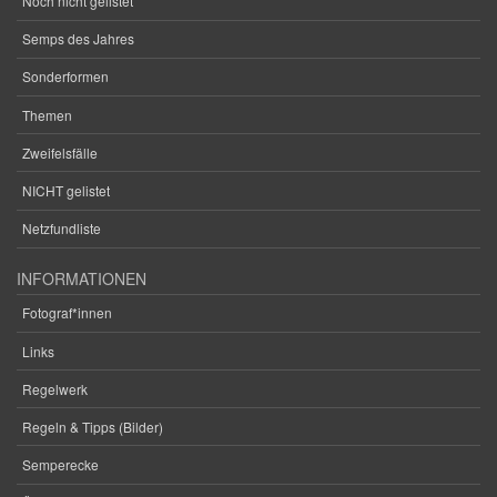
Noch nicht gelistet
Semps des Jahres
Sonderformen
Themen
Zweifelsfälle
NICHT gelistet
Netzfundliste
INFORMATIONEN
Fotograf*innen
Links
Regelwerk
Regeln & Tipps (Bilder)
Semperecke