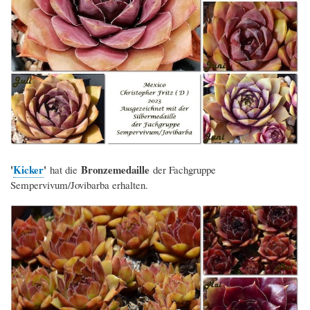
'
Kicker
'
Bronzemedaille
hat die
der Fachgruppe
Sempervivum/Jovibarba erhalten.